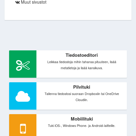
Muut sivustot
Tiedostoeditori
Leikkaa tiedostoja mihin tahansa pituuteen, lisää
metatietoja ja lisää kansikuva.
Pilvituki
Tallenna tiedostosi suoraan Dropboxiin tai OneDrive
Cloudiin.
Mobiilituki
Tuki iOS-, Windows Phone- ja Android-laitteille.