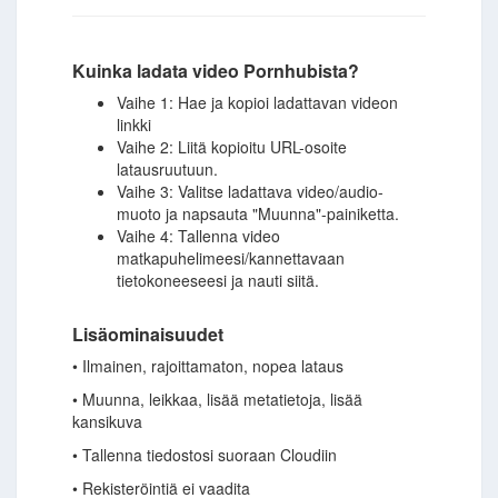
Kuinka ladata video Pornhubista?
Vaihe 1: Hae ja kopioi ladattavan videon
linkki
Vaihe 2: Liitä kopioitu URL-osoite
latausruutuun.
Vaihe 3: Valitse ladattava video/audio-
muoto ja napsauta "Muunna"-painiketta.
Vaihe 4: Tallenna video
matkapuhelimeesi/kannettavaan
tietokoneeseesi ja nauti siitä.
Lisäominaisuudet
• Ilmainen, rajoittamaton, nopea lataus
• Muunna, leikkaa, lisää metatietoja, lisää
kansikuva
• Tallenna tiedostosi suoraan Cloudiin
• Rekisteröintiä ei vaadita