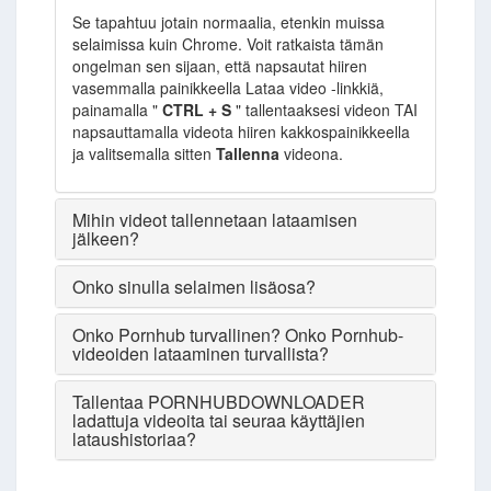
Se tapahtuu jotain normaalia, etenkin muissa
selaimissa kuin Chrome. Voit ratkaista tämän
ongelman sen sijaan, että napsautat hiiren
vasemmalla painikkeella Lataa video -linkkiä,
painamalla "
CTRL + S
" tallentaaksesi videon TAI
napsauttamalla videota hiiren kakkospainikkeella
ja valitsemalla sitten
Tallenna
videona.
Mihin videot tallennetaan lataamisen
jälkeen?
Onko sinulla selaimen lisäosa?
Onko Pornhub turvallinen? Onko Pornhub-
videoiden lataaminen turvallista?
Tallentaa PORNHUBDOWNLOADER
ladattuja videoita tai seuraa käyttäjien
lataushistoriaa?